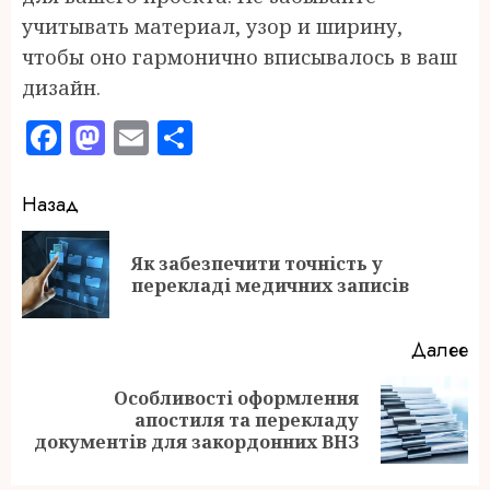
учитывать материал, узор и ширину,
чтобы оно гармонично вписывалось в ваш
дизайн.
Facebook
Mastodon
Email
Отправить
Продолжить
Назад
чтение
Як забезпечити точність у
П
перекладі медичних записів
за
Далее
Особливості оформлення
Следующая
апостиля та перекладу
запись:
документів для закордонних ВНЗ