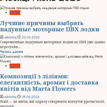
Разное
Лучшие причины выбрать
надувные моторные ПВХ лодки
adminhq
30.06.2026
Современные надувные моторные лодки из ПВХ уже давно
перестали...
Читать далее
Разное
Композиції з ліліями:
елегантність, аромат і доставка
квітів від Marta Flowers
adminhq
28.06.2026
Лілії — це квіти, які одразу створюють відчуття урочистості,
чистоти...