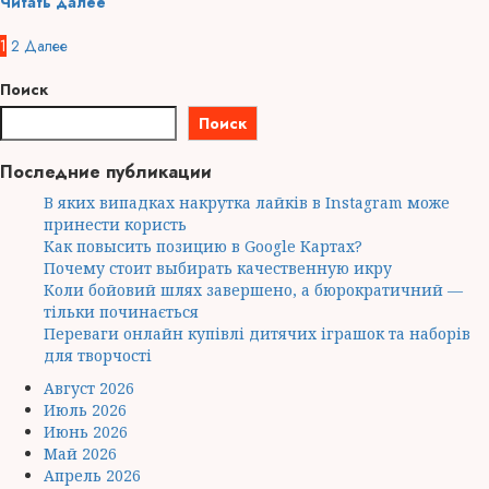
Читать далее
Пагинация
1
2
Далее
записей
Поиск
Поиск
Последние публикации
В яких випадках накрутка лайків в Instagram може
принести користь
Как повысить позицию в Google Картах?
Почему стоит выбирать качественную икру
Коли бойовий шлях завершено, а бюрократичний —
тільки починається
Переваги онлайн купівлі дитячих іграшок та наборів
для творчості
Август 2026
Июль 2026
Июнь 2026
Май 2026
Апрель 2026