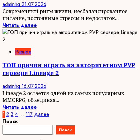
adminhq
21.07.2026
Современный ритм жизни, несбалансированное
питание, постоянные стрессы и недостаток...
Читать далее
Разное
ТОП причин играть на авторитетном PVP
сервере Lineage 2
adminhq
16.07.2026
Lineage 2 остается одной из самых популярных
MMORPG, объединяя...
Читать далее
Пагинация
1
2
3
4
…
117
Далее
Поиск
записей
Поиск