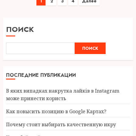
Пагинация
1
2
3
4
Далее
записей
ПОИСК
ПОИСК
ПОСЛЕДНИЕ ПУБЛИКАЦИИ
В яких випадках накрутка лайків в Instagram
може принести користь
Как повысить позицию в Google Картах?
Почему стоит выбирать качественную икру