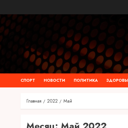
Перейти
к
содержимому
СПОРТ
НОВОСТИ
ПОЛИТИКА
ЗДОРОВЬ
Главная
2022
Май
Месяц:
Май 2022