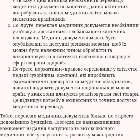
У зв’язку з цим виникла необхідність перекладу
медичних документів пацієнтів, даних клінічних
випробувань та інших медичних звітів мовою
медичних працівників.
По-друге, переклад медичних документів необхідний
у зв’язку зі зростанням і глобалізацією клінічних
досліджень. Медичні документи мають бути
опубліковані та доступні різними мовами, щоб їх
можна було належним чином обробляти та
використовувати в контексті глобальної співпраці у
сфері охорони здоров’я.
По-третє, нормативно-правове середовище у світі стає
дедалі суворішим. Компанії, які виробляють
фармацевтичні препарати та медичне обладнання,
повинні подавати документи національною мовою
країн, у яких вони планують реалізовувати свої товари.
Це підвищує потребу в експертних та точних послугах
медичного перекладу.
Тобто, переклад медичних документів більше не є просто
допоміжною функцією. Сьогодні це найважливіший
компонент надання доступного та високоякісного
медичного обслуговування та розвитку міжнародних