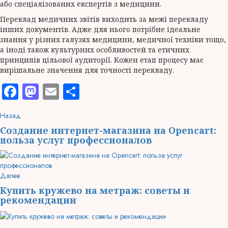
або спеціалізованих експертів з медицини.
Переклад медичних звітів виходить за межі перекладу
інших документів. Адже для нього потрібне ідеальне
знання у різних галузях медицини, медичної техніки тощо,
а іноді також культурних особливостей та етичних
принципів цільової аудиторії. Кожен етап процесу має
вирішальне значення для точності перекладу.
Facebook
Mastodon
Email
Отправить
Продолжить
Предыдущая
Назад
запись:
чтение
Создание интернет-магазина на Opencart:
польза услуг профессионалов
Следующая
Далее
запись:
Купить кружево на метраж: советы и
рекомендации