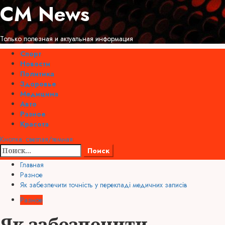
Перейти
CM News
к
содержимому
Только полезная и актуальная информация
Основное
Спорт
меню
Новости
Политика
Здоровье
Медицина
Авто
Разное
Красота
Кнопка: светлая/темная
Найти:
Главная
Разное
Як забезпечити точність у перекладі медичних записів
Разное
Як забезпечити