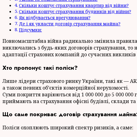
Скільки коштує страхування квартир від війни?
Скільки коштує страхування будинків від війни?
Як відбувається врегулювання?
Де і як укласти договір страхування майна?
Підсумки:
Повномасштабна війна радикально змінила правила г
виключались з будь-яких договорів страхування, то
адаптації страхових компаній до сучасних викликів 
Хто пропонує такі поліси?
Лише лідери страхового ринку України, такі як — AR
а також певних об’єктів комерційної нерухомості.
Суми покриття варіюються від 1 000 000 до 5 000 000
приймають на страхування офісні будівлі, склади та
Що саме покриває договір страхування майна
Поліси охоплюють широкий спектр ризиків, а саме: