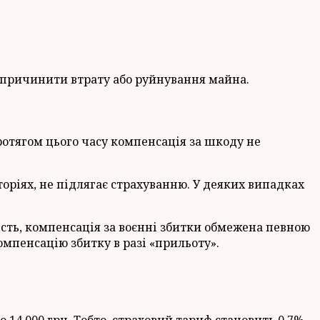
 спричинити втрату або руйнування майна.
ротягом цього часу компенсація за шкоду не
оріях, не підлягає страхуванню. У деяких випадках
ість, компенсація за воєнні збитки обмежена певною
омпенсацію збитку в разі «прильоту».
14 000 грн. Тобто, страховий тариф становить 0,7%.