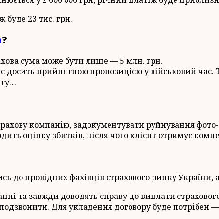
 буде 23 тис. грн.
и
?
ахова сума може бути лише — 5 млн. грн.
о є досить прийнятною пропозицією у військовий час. Т
сту…
трахову компанію, задокументувати руйнування фото-
одить оцінку збитків, після чого клієнт отримує комп
ь до провідних фахівців страхового ринку України, а 
ванні та завжди доводять справу до виплати страхово
подзвонити. Для укладення договору буде потрібен — 