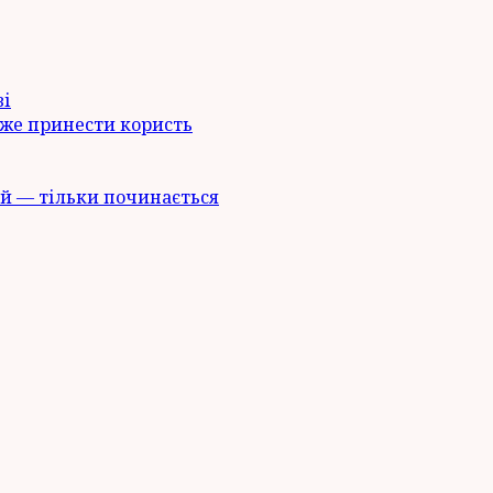
ві
оже принести користь
й — тільки починається