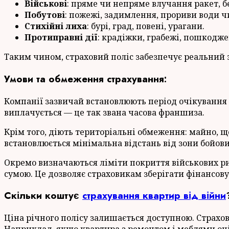
Військові
: пряме чи непряме влучання ракет, бе
Побутові
: пожежі, задимлення, прориви води чи
Стихійні лиха
: бурі, град, повені, урагани.
Протиправні дії
: крадіжки, грабежі, пошкодж
Таким чином, страховий поліс забезпечує реальний 
Умови та обмеження страхування:
Компанії зазвичай встановлюють період очікування —
виплачується — це так звана часова франшиза.
Крім того, діють територіальні обмеження: майно, 
встановлюється мінімальна відстань від зони бойови
Окремо визначаються ліміти покриття військових ри
сумою. Це дозволяє страховикам зберігати фінансову
Скільки коштує
страхування квартир від війни
Ціна річного полісу залишається доступною. Страхов
Наприклад, якщо квартира з ремонтом і меблями оціню