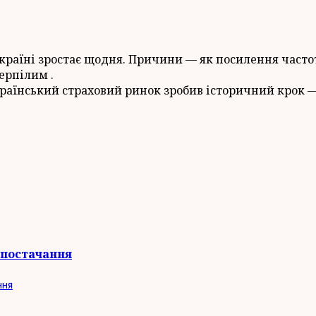
раїні зростає щодня. Причини — як посилення частоти 
ерпілим .
країнський страховий ринок зробив історичний крок
опостачання