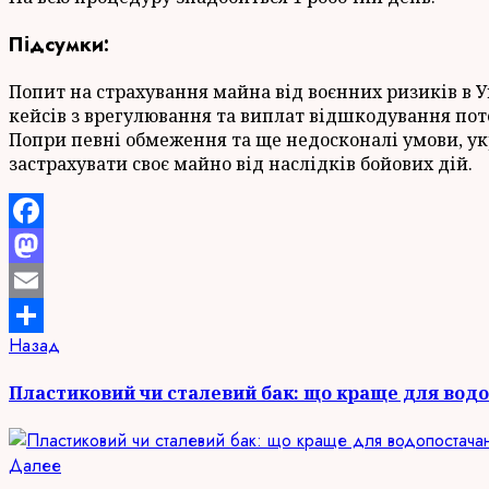
Підсумки:
Попит на страхування майна від воєнних ризиків в Ук
кейсів з врегулювання та виплат відшкодування пот
Попри певні обмеження та ще недосконалі умови, у
застрахувати своє майно від наслідків бойових дій.
Facebook
Mastodon
Email
Продолжить
Предыдущая
Назад
Отправить
запись:
чтение
Пластиковий чи сталевий бак: що краще для вод
Следующая
Далее