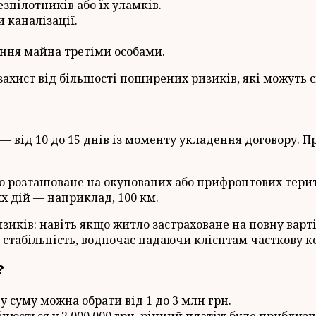
зпілотників або їх уламків.
 каналізації.
ення майна третіми особами.
захист від більшості поширених ризиків, які можуть
 від 10 до 15 днів із моменту укладення договору. П
що розташоване на окупованих або прифронтових терит
х дій — наприклад, 100 км.
зиків: навіть якщо житло застраховане на повну варт
 стабільність, водночас надаючи клієнтам часткову к
?
у суму можна обрати від 1 до 3 млн грн.
ється у 2 000 000 грн, річний платіж буде приблизно 