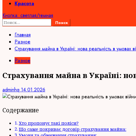
Красота
Кнопка: светлая/темная
Найти:
Главная
Разное
Страхування майна в Україні: нова реальність в умовах в
Разное
Страхування майна в Україні: нов
adminhq
14.01.2026
Содержание
Хто пропонує такі поліси?
Що саме покриває договір страхування майна:
Умови та обмеження страхування: