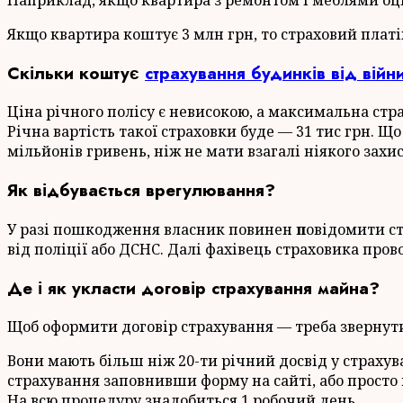
Якщо квартира коштує 3 млн грн, то страховий платіж
Скільки коштує
страхування будинків від війн
Ціна річного полісу є невисокою, а максимальна стр
Річна вартість такої страховки буде — 31 тис грн. Щ
мільйонів гривень, ніж не мати взагалі ніякого захи
Як відбувається врегулювання?
У разі пошкодження власник повинен
п
овідомити с
від поліції або ДСНС. Далі фахівець страховика пров
Де і як укласти договір страхування майна?
Щоб оформити договір страхування — треба звернутис
Вони мають більш ніж 20-ти річний досвід у страху
страхування заповнивши форму на сайті, або просто 
На всю процедуру знадобиться 1 робочий день.