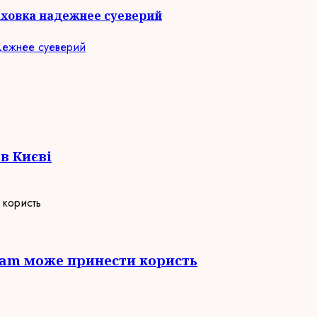
аховка надежнее суеверий
в Києві
gram може принести користь