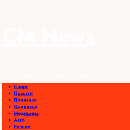
Перейти
CM News
к
содержимому
Только полезная и актуальная информация
Основное
Спорт
меню
Новости
Политика
Здоровье
Медицина
Авто
Разное