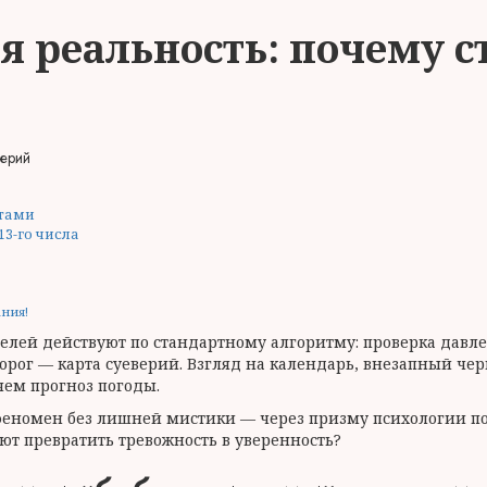
я реальность: почему 
тами
3-го числа
ания!
лей действуют по стандартному алгоритму: проверка давле
орог — карта суеверий. Взгляд на календарь, внезапный чер
чем прогноз погоды.
феномен без лишней мистики — через призму психологии по
ают превратить тревожность в уверенность?