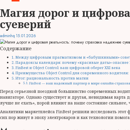
Магия дорог и цифрова
суеверий
adminhq
15.01.2026
Содержание
Между цифровым прагматизмом и «бабушкиными» сове
Парадоксы календаря: почему «красивые даты» опаснее 1
FinBest и Object Control: ваш цифровой оберег XXI века
Преимущества Object Control для современного водителя:
Итог: рациональность против магии
FinBest — ваш надежный партнер в мире онлайн-страхов
Перед серьезной поездкой большинство современных водите
навигаторе. Однако существует и другая, невидимая карта д
лучше не ехать», порой влияют на наше состояние сильнее, 
Аналитики маркетплейса FinBest решили исследовать этот 
сих пор живут в эпоху электрокаров и как технологии помог