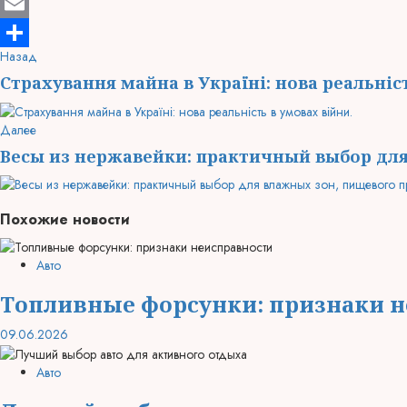
Mastodon
Email
Продолжить
Предыдущая
Назад
Отправить
запись:
чтение
Страхування майна в Україні: нова реальніст
Следующая
Далее
запись:
Весы из нержавейки: практичный выбор для
Похожие новости
Авто
Топливные форсунки: признаки 
09.06.2026
Авто