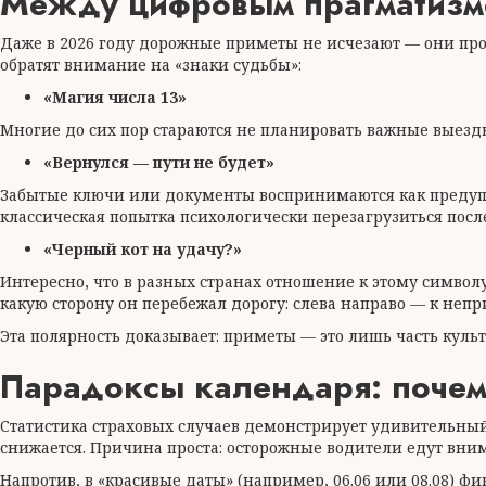
Между цифровым прагматизм
Даже в 2026 году дорожные приметы не исчезают — они про
обратят внимание на «знаки судьбы»:
«Магия числа 13»
Многие до сих пор стараются не планировать важные выезды
«Вернулся — пути не будет»
Забытые ключи или документы воспринимаются как предупре
классическая попытка психологически перезагрузиться после
«Черный кот на удачу?»
Интересно, что в разных странах отношение к этому символу
какую сторону он перебежал дорогу: слева направо — к непр
Эта полярность доказывает: приметы — это лишь часть культ
Парадоксы календаря: почему
Статистика страховых случаев демонстрирует удивительный 
снижается. Причина проста: осторожные водители едут внима
Напротив, в «красивые даты» (например, 06.06 или 08.08) 