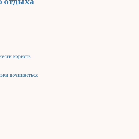
о отдыха
нести користь
ьки починається