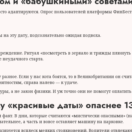
ом и «бабушкиными» советам
сто адаптируются. Опрос пользователей платформы ФинБест
 на эту дату, подсознательно ожидая подвоха.
ждение. Ритуал «посмотреть в зеркало и трижды плюнуть че
 неудачного старта.
 разное. Если у нас кота боятся, то в Великобритании он с
иятностям, справа налево — к удаче.
уры, а не закон физики. И уж точно они не помогут оплатит
 «красивые даты» опаснее 13
факт. В дни, которые считаются «мистически опасными» (на
тельнее, а часть и вовсе оставляет машину на парковке.
фиксируется всплеск мелких столкновений. Водители отвлека