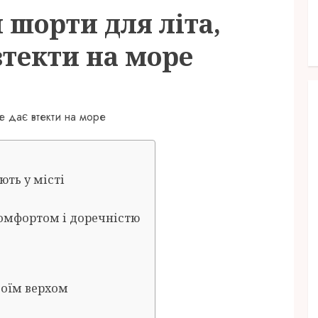
 шорти для літа,
втекти на море
ть у місті
омфортом і доречністю
воїм верхом