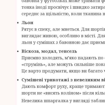
бавовна у футболках може тримати фо
тонка іноді просвічує і швидко затир
середнє за щільністю, коли тканина н
Льон
Рятує в спеку, але мнеться. Для шорті
виглядає живою, особливо в місті. Дл
льон у сумішах з бавовною дає приєм
Віскоза, модал, тенсель
Приємно холодять, м’яко падають по 
«струмінь», але можуть сильніше пок
Це варто продумати, якщо ви багато 
Сумішеві трикотажі з невеликим в
Дають комфорт руху, краще тримають
шорти не «висять коліном» після кіль
Невелика шпаргалка у вигляді таблиц