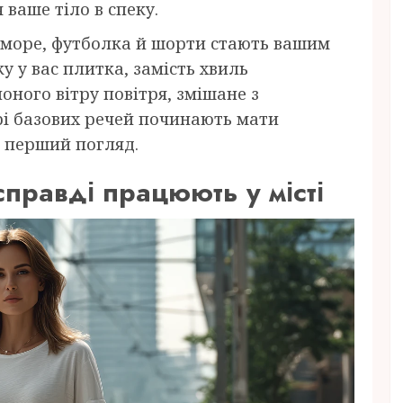
я ваше тіло в спеку.
 море, футболка й шорти стають вашим
у у вас плитка, замість хвиль
оного вітру повітря, змішане з
орі базових речей починають мати
а перший погляд.
справді працюють у місті