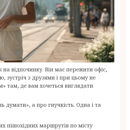
ж на відпочинку. Він має пережити офіс,
ю, зустріч з друзями і при цьому не
» там, де вам хочеться виглядати
ь думати», а про гнучкість. Одна і та
их пішохідних маршрутів по місту