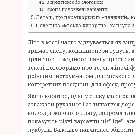
З принтом або слоганом
Кроп і подовжені варіанти
Деталі, що перетворюють «пляжний» к
Невелика «міська курортна» капсула з
Літо в місті часто відчувається як ви
тримає спеку, кондиціонери гудуть, а
транспорт і жодного шансу просто зн
тексті поговоримо про те, як жіночі
робочим інструментом для міського л
конкретних поєднань для офісу, прогу
Якщо коротко, одяг у спеку має прац
заважати рухатися і залишатися доре
колекції жіночого одягу, зокрема такі
показують різні варіанти цієї ідеї, 
лукбуки. Важливо навчитися збирати 