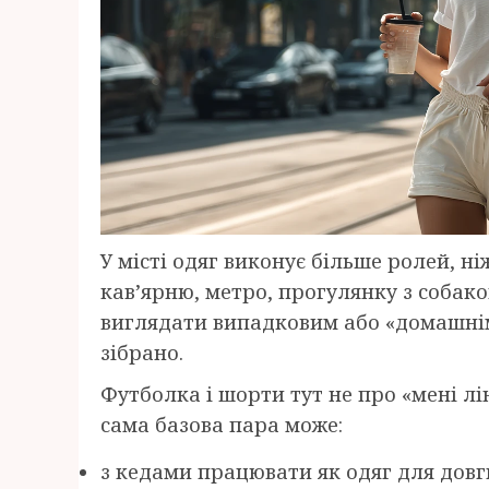
У місті одяг виконує більше ролей, ні
кав’ярню, метро, прогулянку з собако
виглядати випадковим або «домашнім
зібрано.
Футболка і шорти тут не про «мені лін
сама базова пара може:
з кедами працювати як одяг для довг