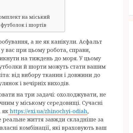
омплект на міський
 футболок і шортів
пробування, а не як канікули. Асфальт
 у вас при цьому робота, справи,
икнути на тиждень до моря. У цьому
 футболки й шорти можуть стати вашим
іта: від вибору тканин і довжини до
лянок і вечірніх виходів.
ювати на три задачі: охолоджувати, не
чним у міському середовищі. Сучасні
 як
https://exi.ua/zhinochyi-odiah
,
але реальне життя завжди складніше за
власні комбінації, які враховують ваш