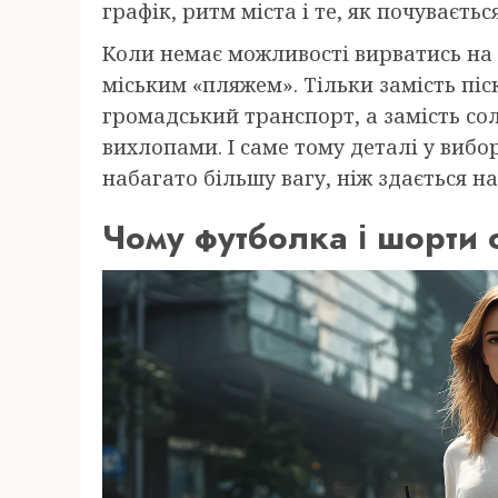
графік, ритм міста і те, як почуваєтьс
Коли немає можливості вирватись на
міським «пляжем». Тільки замість піск
громадський транспорт, а замість сол
вихлопами. І саме тому деталі у виб
набагато більшу вагу, ніж здається н
Чому футболка і шорти 