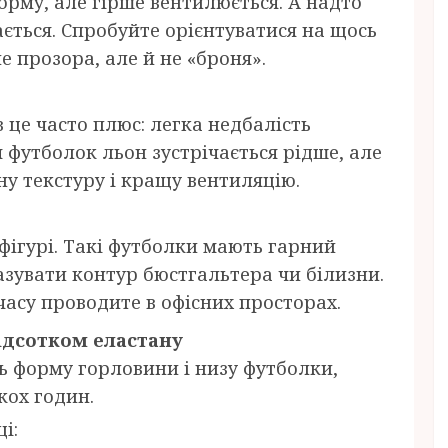
рму, але гірше вентилюється. А надто
ається. Спробуйте орієнтуватися на щось
е прозора, але й не «броня».
в це часто плюс: легка недбалість
я футболок льон зустрічається рідше, але
ну текстуру і кращу вентиляцію.
фігурі. Такі футболки мають гарний
азувати контур бюстгальтера чи білизни.
часу проводите в офісних просторах.
ідсотком еластану
 форму горловини і низу футболки,
кох годин.
і: