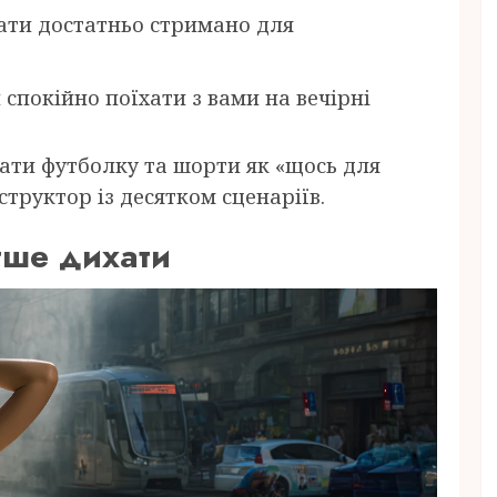
дати достатньо стримано для
спокійно поїхати з вами на вечірні
ати футболку та шорти як «щось для
структор із десятком сценаріїв.
гше дихати