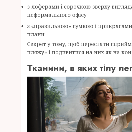
з лоферами і сорочкою зверху вигля
неформального офісу
з «правильною» сумкою і прикрасами 
плани
Секрет у тому, щоб перестати сприйм
пляжу» і подивитися на них як на кон
Тканини, в яких тілу ле