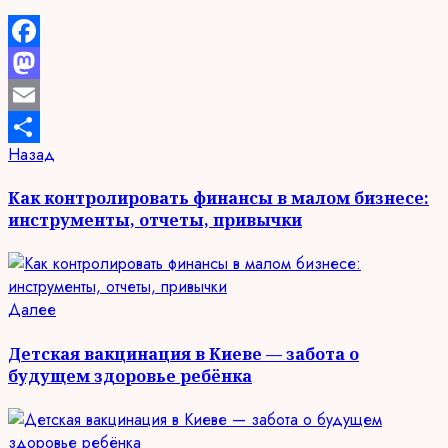
Facebook
Mastodon
Email
Продолжить
Предыдущая
Назад
Отправить
запись:
чтение
Как контролировать финансы в малом бизнесе:
инструменты, отчеты, привычки
Следующая
Далее
запись:
Детская вакцинация в Киеве — забота о
будущем здоровье ребёнка