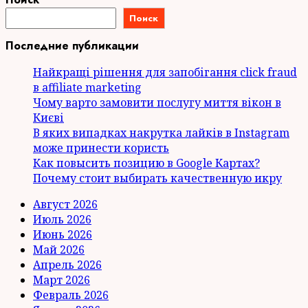
Поиск
Последние публикации
Найкращі рішення для запобігання click fraud
в affiliate marketing
Чому варто замовити послугу миття вікон в
Києві
В яких випадках накрутка лайків в Instagram
може принести користь
Как повысить позицию в Google Картах?
Почему стоит выбирать качественную икру
Август 2026
Июль 2026
Июнь 2026
Май 2026
Апрель 2026
Март 2026
Февраль 2026