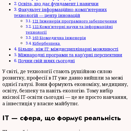
Освіта, що дає фундамент і навички
Факультет інформаційно-комп’ютерних
технологій — центр інновацій
121 Інженерія програмного забезпечення
122 Комп’ютерні науки та інформаційні
технології
163 Біомедична інженерія
Кібербезпека
Більше, ніж IT: міждисциплінарні можливості
Міжнародні програми та кар’єрні перспективи
Почни свій шлях сьогодні
У світі, де технології стають рушійною силою
розвитку, професії в IT уже давно вийшли за межі
однієї галузі. Вони формують економіку, медицину,
освіту, безпеку та навіть екологію. Тому вибір
якісної IT-освіти сьогодні — це не просто навчання,
а інвестиція у власне майбутнє.
IT — сфера, що формує реальність