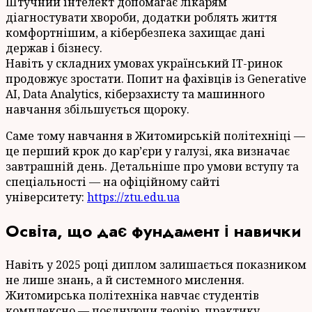
Штучний інтелект допомагає лікарям
діагностувати хвороби, додатки роблять життя
комфортнішим, а кібербезпека захищає дані
держав і бізнесу.
Навіть у складних умовах український IT-ринок
продовжує зростати. Попит на фахівців із Generative
AI, Data Analytics, кіберзахисту та машинного
навчання збільшується щороку.
Саме тому навчання в Житомирській політехніці —
це перший крок до кар’єри у галузі, яка визначає
завтрашній день. Детальніше про умови вступу та
спеціальності — на офіційному сайті
університету:
https://ztu.edu.ua
Освіта, що дає фундамент і навички
Навіть у 2025 році диплом залишається показником
не лише знань, а й системного мислення.
Житомирська політехніка навчає студентів
комплексно — поєднуючи теорію, практику,