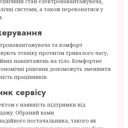
ехнічний стан електронавантажувача,
лічні системи, а також переконатися у
.
 керування
ктронавантажувача та комфорт
овують техніку протягом тривалого часу,
айвих навантажень на тіло. Комфортне
ергономічні рішення допоможуть зменшити
ість працівників.
ник сервісу
ктом є наявність підтримки від
родажу. Обраний вами
адійного постачальника, такого як