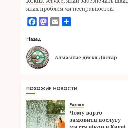
forklift service
, який забезпечить швид
яких проблем чи несправностей.
Facebook
Mastodon
Email
Отправить
Продолжить
Назад
чтение
Алмазные диски Дистар
ПОХОЖИЕ НОВОСТИ
Разное
Чому варто
замовити послугу
миття вікон в Києві