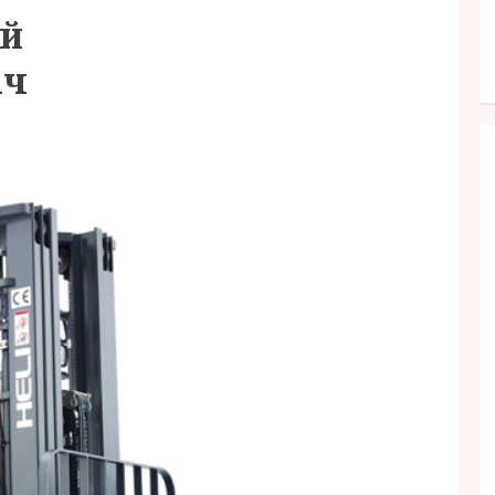
ий
ач