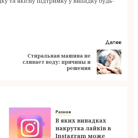
ку та якісну підтримку у випадку будь-
Далее
Стиральная машина не
Предыдущая
Следующая
сливает воду: причины и
запись:
запись:
решения
Разное
В яких випадках
накрутка лайків в
Instagram може