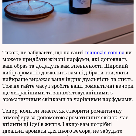
Також, не забувайте, що на сайті
mamozin.com.ua
ви
можете придбати жіночі парфуми, які доповнять
ваш образ та додадуть вам впевненості. Широкий
вибір ароматів дозволить вам підібрати той, який
найкраще виражає вашу індивідуальність та стиль.
Тож не гайте часу і зробіть ваші романтичні вечори
ще яскравішими та запам’ятовуванішими з
ароматичними свічками та чарівними парфумами.
Тепер, коли ви знаєте, як створити романтичну
атмосферу за допомогою ароматичних свічок, час
втілити ці ідеї в життя. І якщо вам потрібні
ідеальні аромати для цього вечора, не забудьте