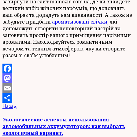
зазирнути на сайт mamozin.com.ua, де ви знайдете
великий вибір жіночих парфумів, що доповнять
ваш образ та додадуть вам впевненості. А також не
забудьте придбати
ароматизовані свічки
, які
допоможуть створити неповторний настрій та
заповнять простір вашого приміщення чарівними
ароматами. Насолоджуйтеся романтичним
вечором та теплим атмосферою, яку ви створите
разом зі своїм улюбленим!
Facebook
Mastodon
Email
Продолжить
Предыдущая
Назад
Отправить
запись:
чтение
Экологические аспекты использования
автомобильных аккумуляторов: как выбрать
экологичный вариант.