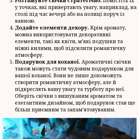
Розташуйте свічки стратегічно.
Помістіть їх
у точках, які привертають увагу, наприклад, на
столі під час вечері або на полиці поруч із
ванною.
Додайте елементи декору.
Крім аромату,
можна використовувати декоративні
елементи, такі як квіти, м’які подушки та
ніжні килими, щоб підсилити романтичну
атмосферу.
Подарунок для коханої.
Ароматичні свічки
також можуть стати чудовим подарунком для
вашої коханої. Вони не лише допоможуть
створити романтичну атмосферу, але й
підкреслять вашу увагу та турботу про неї.
Оберіть свічки з вишуканим ароматом та
елегантним дизайном, щоб подарунок став ще
більш приємним та запам’ятовуваним.