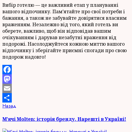
Вибір готелю — це важливий етап у плануванні
вашого відпочинку. Пам’ятайте про свої потреби і
бажання, а також не забувайте довірятися власним
враженням. Незалежно від того, який готель ви
оберете, важливо, щоб він відповідав вашим
очікуванням і дарував незабутні враження від
подорожі. Насолоджуйтеся кожною миттю вашого
відпочинку і зберігайте приємні спогади про свою
подорож надовго!
Facebook
Mastodon
Email
Продолжить
Предыдущая
Назад
Отправить
запись:
чтение
М’ячі Molten: історія бренду. Нарешті в Україні!