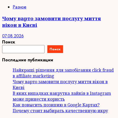
Разное
Чому варто замовити послугу миття
вікон в Києві
07.08.2026
Поиск
Поиск
Последние публикации
Найкращі рішення для запобігання click fraud
в affiliate marketing
Чому варто замовити послугу миття вікон в
Києві
В яких випадках накрутка лайків в Instagram
може принести користь
Как повысить позицию в Google Картах?
Почему стоит выбирать качественную икру