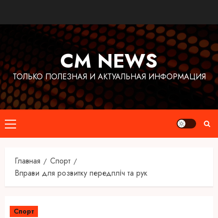
Перейти
к
содержимому
CM NEWS
ТОЛЬКО ПОЛЕЗНАЯ И АКТУАЛЬНАЯ ИНФОРМАЦИЯ
Основное
меню
Главная
Спорт
Вправи для розвитку передпліч та рук
Спорт