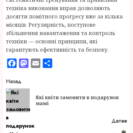
техніка виконання вправ дозволяють
досягти помітного прогресу вже за кілька
місяців. Регулярність, поступове
збільшення навантаження та контроль
техніки — основні принципи, які
гарантують ефективність та безпеку.
Facebook
Mastodon
Email
Отправить
Продолжить
Назад
чтение
Які квіти замовити в подарунок
П
мамі
за
Далее