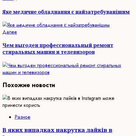
запись:
чтение
Яке медичне обладнання є найзатребуванішим
Следующая
Далее
запись:
Чем выгоден профессиональный ремонт
стиральных машин и телевизоров
Похожие новости
Разное
В яких випадках накрутка лайків в