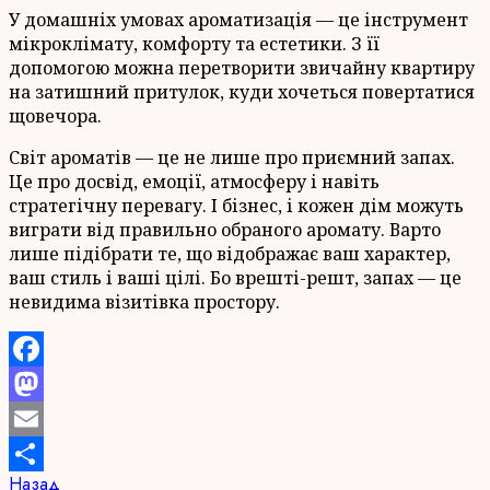
У домашніх умовах ароматизація — це інструмент
мікроклімату, комфорту та естетики. З її
допомогою можна перетворити звичайну квартиру
на затишний притулок, куди хочеться повертатися
щовечора.
Світ ароматів — це не лише про приємний запах.
Це про досвід, емоції, атмосферу і навіть
стратегічну перевагу. І бізнес, і кожен дім можуть
виграти від правильно обраного аромату. Варто
лише підібрати те, що відображає ваш характер,
ваш стиль і ваші цілі. Бо врешті-решт, запах — це
невидима візитівка простору.
Facebook
Mastodon
Email
Продолжить
Предыдущая
Назад
Отправить