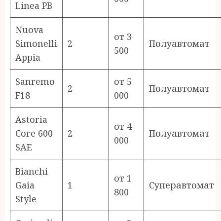
Linea PB
Nuova
от 3
Simonelli
2
Полуавтомат
500
Appia
Sanremo
от 5
2
Полуавтомат
F18
000
Astoria
от 4
Core 600
2
Полуавтомат
000
SAE
Bianchi
от 1
Gaia
1
Суперавтомат
800
Style