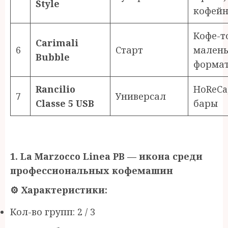
Style
кофей
Кофе-т
Carimali
6
Старт
мален
Bubble
форма
Rancilio
HoReCa
7
Универсал
Classe 5 USB
бары
1. La Marzocco Linea PB —
и
кона среди
профессиональных кофемашин
⚙
️ Характеристики:
Кол-во групп: 2 / 3