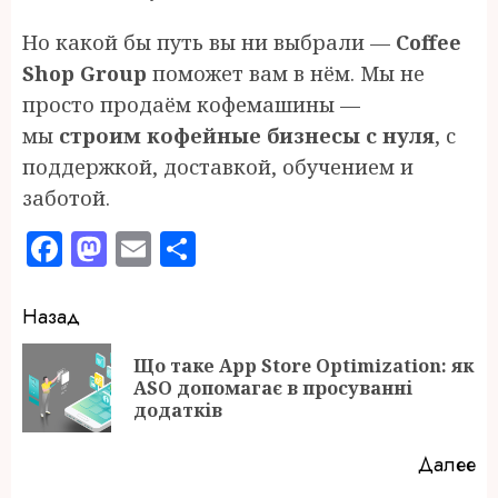
Но какой бы путь вы ни выбрали —
Coffee
Shop Group
поможет вам в нём. Мы не
просто продаём кофемашины —
мы
строим кофейные бизнесы с нуля
, с
поддержкой, доставкой, обучением и
заботой.
Facebook
Mastodon
Email
Отправить
Продолжить
Назад
чтение
Що таке App Store Optimization: як
П
ASO допомагає в просуванні
за
додатків
Далее