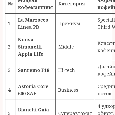
Модель
Форма
№
Категория
кофемашины
кофей
La Marzocco
Specialt
1
Премиум
Linea PB
Third 
Nuova
Класси
2
Simonelli
Middle+
кофейн
Appia Life
Дизайн
3
Sanremo F18
Hi-tech
кофейн
Astoria Core
Средн
4
Business
600 SAE
поток
Фудкор
Bianchi Gaia
5
Суперавтомат
офисы,