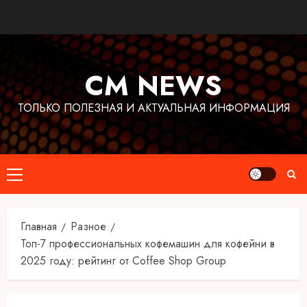
Перейти
к
содержимому
CM NEWS
ТОЛЬКО ПОЛЕЗНАЯ И АКТУАЛЬНАЯ ИНФОРМАЦИЯ
Основное
меню
Главная
Разное
Топ-7 профессиональных кофемашин для кофейни в
2025 году: рейтинг от Coffee Shop Group