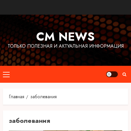
Перейти
к
содержимому
CM NEWS
ТОЛЬКО ПОЛЕЗНАЯ И АКТУАЛЬНАЯ ИНФОРМАЦИЯ
Основное
меню
Главная
заболевания
заболевания