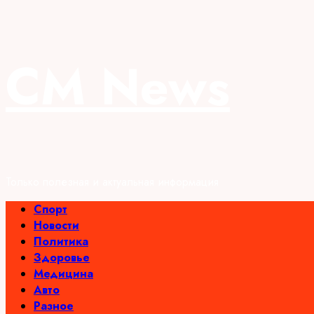
Перейти
CM News
к
содержимому
Только полезная и актуальная информация
Основное
Спорт
меню
Новости
Политика
Здоровье
Медицина
Авто
Разное