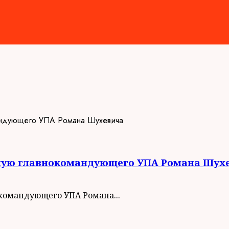
язную главнокомандующего УПА Романа Шух
окомандующего УПА Романа...