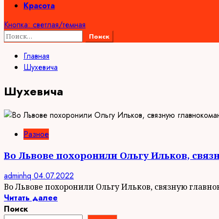
Красота
Кнопка: светлая/темная
Найти:
Главная
Шухевича
Шухевича
Разное
Во Львове похоронили Ольгу Ильков, св
adminhq
04.07.2022
Во Львове похоронили Ольгу Ильков, связную главн
Читать далее
Поиск