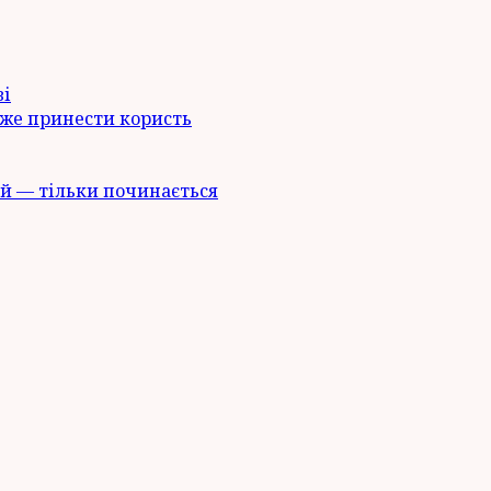
ві
оже принести користь
й — тільки починається