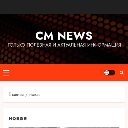
Перейти
к
содержимому
CM NEWS
ТОЛЬКО ПОЛЕЗНАЯ И АКТУАЛЬНАЯ ИНФОРМАЦИЯ
Основное
меню
Главная
новая
новая