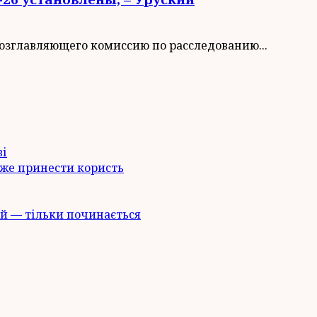
возглавляющего комиссию по расследованию...
ві
оже принести користь
й — тільки починається