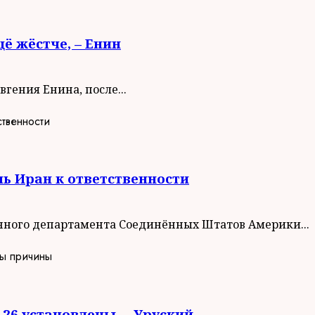
ё жёстче, – Енин
гения Енина, после...
ь Иран к ответственности
нного департамента Соединённых Штатов Америки...
26 установлены, – Уруский