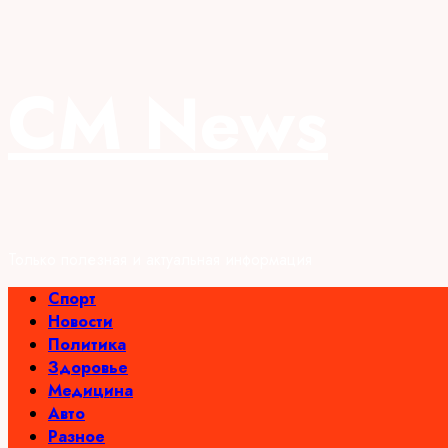
Перейти
CM News
к
содержимому
Только полезная и актуальная информация
Основное
Спорт
меню
Новости
Политика
Здоровье
Медицина
Авто
Разное