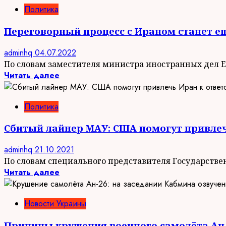
Политика
Переговорный процесс с Ираном станет ещ
adminhq
04.07.2022
По словам заместителя министра иностранных дел Ев
Читать далее
Политика
Сбитый лайнер МАУ: США помогут привлеч
adminhq
21.10.2021
По словам специального представителя Государстве
Читать далее
Новости Украины
Причины крушения военного самолёта Ан-