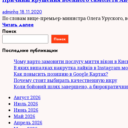
adminhq
18.11.2020
По словам вице-премьер-министра Олега Уруского, 
Читать далее
Поиск
Поиск
Последние публикации
Чому варто замовити послугу миття вікон в Киє
В яких випадках накрутка лайків в Instagram м
Как повысить позицию в Google Картах?
Почему стоит выбирать качественную икру
Коли бойовий шлях завершено, а бюрократични
Август 2026
Июль 2026
Июнь 2026
Май 2026
Апрель 2026