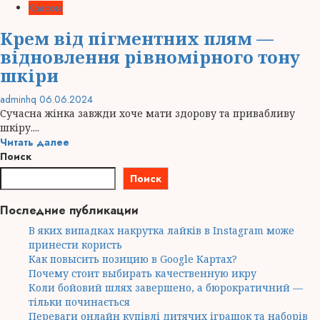
Красота
Крем від пігментних плям —
відновлення рівномірного тону
шкіри
adminhq
06.06.2024
Сучасна жінка завжди хоче мати здорову та привабливу
шкіру....
Читать далее
Поиск
Поиск
Последние публикации
В яких випадках накрутка лайків в Instagram може
принести користь
Как повысить позицию в Google Картах?
Почему стоит выбирать качественную икру
Коли бойовий шлях завершено, а бюрократичний —
тільки починається
Переваги онлайн купівлі дитячих іграшок та наборів