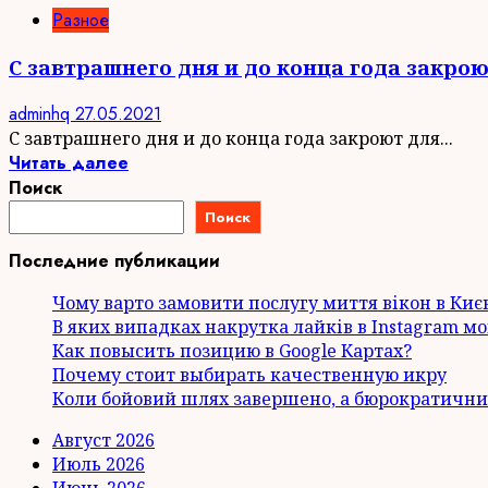
Разное
С завтрашнего дня и до конца года закро
adminhq
27.05.2021
С завтрашнего дня и до конца года закроют для...
Читать далее
Поиск
Поиск
Последние публикации
Чому варто замовити послугу миття вікон в Киє
В яких випадках накрутка лайків в Instagram м
Как повысить позицию в Google Картах?
Почему стоит выбирать качественную икру
Коли бойовий шлях завершено, а бюрократични
Август 2026
Июль 2026
Июнь 2026