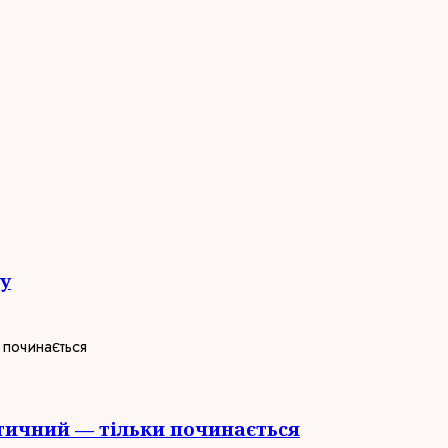
у
тичний — тільки починається