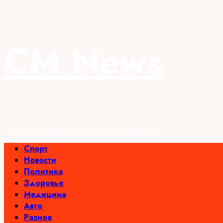
Перейти
CM News
к
содержимому
Только полезная и актуальная информация
Основное
Спорт
меню
Новости
Политика
Здоровье
Медицина
Авто
Разное