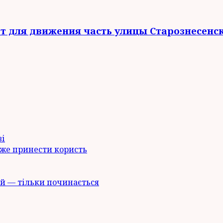
ют для движения часть улицы Старознесенск
ві
оже принести користь
й — тільки починається