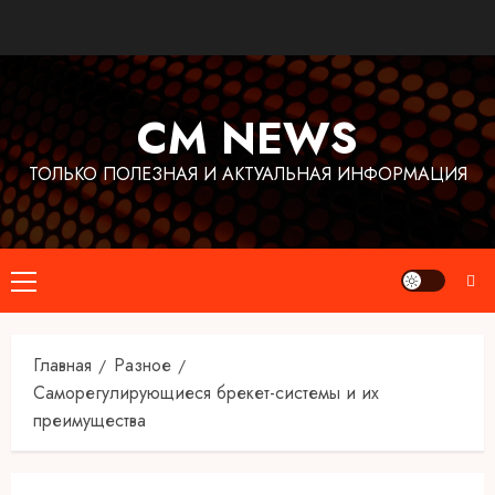
Перейти
к
содержимому
CM NEWS
ТОЛЬКО ПОЛЕЗНАЯ И АКТУАЛЬНАЯ ИНФОРМАЦИЯ
Основное
меню
Главная
Разное
Саморегулирующиеся брекет-системы и их
преимущества