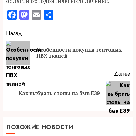
области ортодонтического лечения.
Facebook
Mastodon
Email
Отправить
Продолжить
Назад
чтение
Особенности покупки тентовых
П
ПВХ тканей
за
Далее
Следующая
Как выбрать стопы на бмв E39
запись:
ПОХОЖИЕ НОВОСТИ