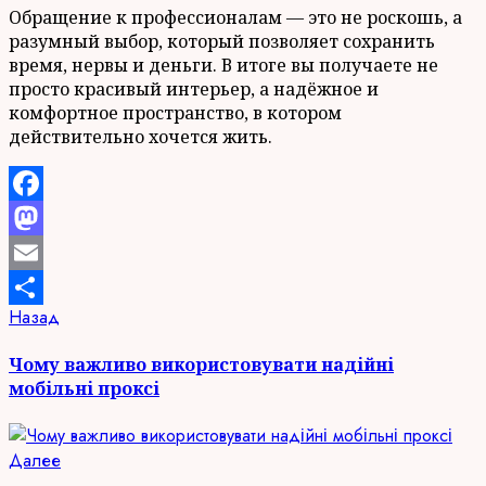
Обращение к профессионалам — это не роскошь, а
разумный выбор, который позволяет сохранить
время, нервы и деньги. В итоге вы получаете не
просто красивый интерьер, а надёжное и
комфортное пространство, в котором
действительно хочется жить.
Facebook
Mastodon
Email
Продолжить
Предыдущая
Назад
Отправить
запись:
чтение
Чому важливо використовувати надійні
мобільні проксі
Следующая
Далее
запись: