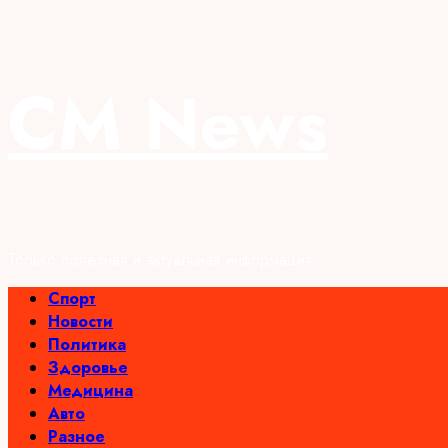
Перейти
CM News
к
содержимому
Только полезная и актуальная информация
Основное
Спорт
меню
Новости
Политика
Здоровье
Медицина
Авто
Разное