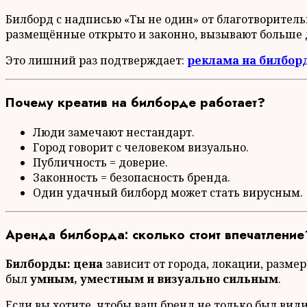
Билборд с надписью «Ты не один» от благотворител
размещённые открыто и законно, вызывают больше д
Это лишний раз подтверждает:
реклама на билбор
Почему креатив на билборде работает?
Люди замечают нестандарт.
Город говорит с человеком визуально.
Публичность = доверие.
Законность = безопасность бренда.
Один удачный билборд может стать вирусным.
Аренда билборда: сколько стоит впечатление
Билборды: цена
зависит от города, локации, разме
был
умным, уместным и визуально сильным
.
Если вы хотите, чтобы ваш бренд не только был вид