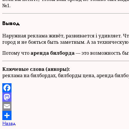
№1.
Вывод
Наружная реклама живёт, развивается і удивляет. Ч
город и не бояться быть заметным. А за техническу
Потому что
аренда билборда
— это возможность бы
Ключевые слова (анкоры):
реклама на билбордах, билборды цена, аренда билб
Facebook
Mastodon
Email
Продолжить
Предыдущая
Назад
Отправить