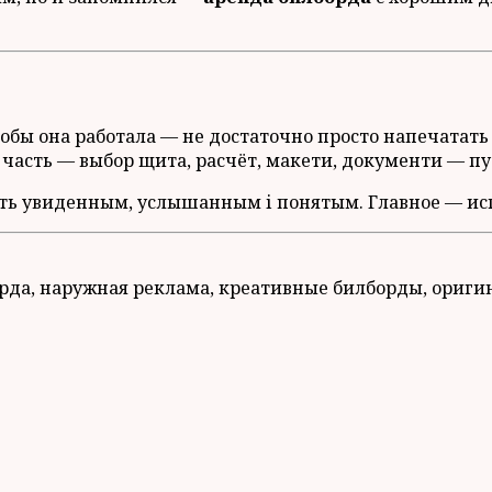
тобы она работала — не достаточно просто напечатать
ю часть — выбор щита, расчёт, макети, документи — п
ть увиденным, услышанным і понятым. Главное — исп
орда, наружная реклама, креативные билборды, ориг