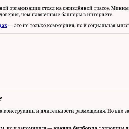
ьной организации стоял на оживлённой трассе. Мини
оверия, чем навязчивые баннеры в интернете.
дах
— это не только коммерция, но й социальная мисс
?
ра конструкции и длительности размещения. Но вне з
им, но и запомнился —
аренда билборда
с хорошим д