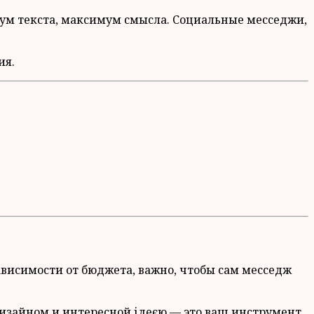
мум текста, максимум смысла. Социальные месседжи,
ия.
ависимости от бюджета, важно, чтобы сам месседж
изайном и интересной ідеєю — это ваш инструмент