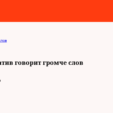
слов
атив говорит громче слов