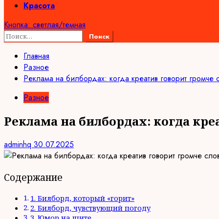
Красота
Кнопка: светлая/темная
Найти:
Главная
Разное
Реклама на билбордах: когда креатив говорит громче 
Разное
Реклама на билбордах: когда кре
adminhq
30.07.2025
Содержание
1. Билборд, который «горит»
2. Билборд, чувствующий погоду
3. Юмор на щите