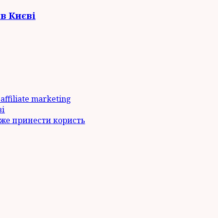
в Києві
ffiliate marketing
ві
оже принести користь