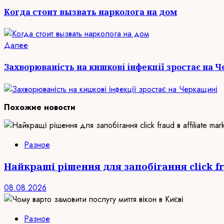
запись:
чтение
Когда стоит вызвать нарколога на дом
Следующая
Далее
запись:
Захворюваність на кишкові інфекції зростає на 
Похожие новости
Разное
Найкращі рішення для запобігання click fra
08.08.2026
Разное