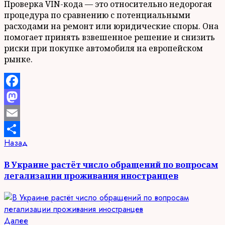
Проверка VIN-кода — это относительно недорогая
процедура по сравнению с потенциальными
расходами на ремонт или юридические споры. Она
помогает принять взвешенное решение и снизить
риски при покупке автомобиля на европейском
рынке.
Facebook
Mastodon
Email
Продолжить
Предыдущая
Назад
Отправить
запись:
чтение
В Украине растёт число обращений по вопросам
легализации проживания иностранцев
Следующая
Далее