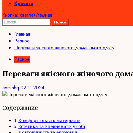
Красота
Кнопка: светлая/темная
Найти:
Главная
Разное
Переваги якісного жіночого домашнього одягу
Разное
Переваги якісного жіночого дом
adminhq
02.11.2024
Содержание
Комфорт і якість матеріалів
Естетика та впевненість у собі
Довговічність та економія