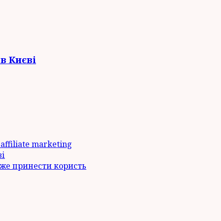
в Києві
ffiliate marketing
ві
оже принести користь