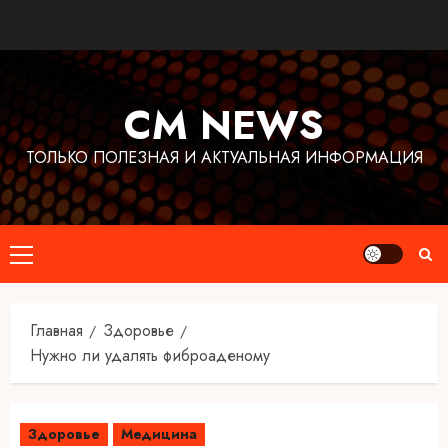
Перейти
к
содержимому
CM NEWS
ТОЛЬКО ПОЛЕЗНАЯ И АКТУАЛЬНАЯ ИНФОРМАЦИЯ
Основное
меню
Главная
Здоровье
Нужно ли удалять фиброаденому
Здоровье
Медицина