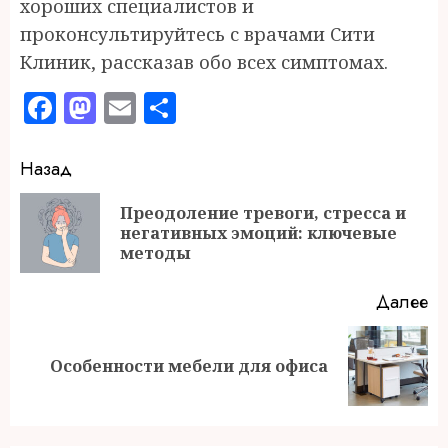
хороших специалистов и
проконсультируйтесь с врачами Сити
Клиник, рассказав обо всех симптомах.
Facebook
Mastodon
Email
Отправить
Продолжить
Назад
чтение
Преодоление тревоги, стресса и
П
негативных эмоций: ключевые
за
методы
Далее
Следующая
Особенности мебели для офиса
запись: