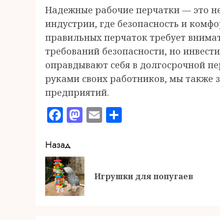
Надежные рабочие перчатки — это н
индустрии, где безопасность и комф
правильных перчаток требует внимат
требований безопасности, но инвест
оправдывают себя в долгосрочной пер
руками своих работников, мы также 
предприятий.
Facebook
Mastodon
Email
Отправить
Продолжить
Назад
чтение
Игрушки для попугаев