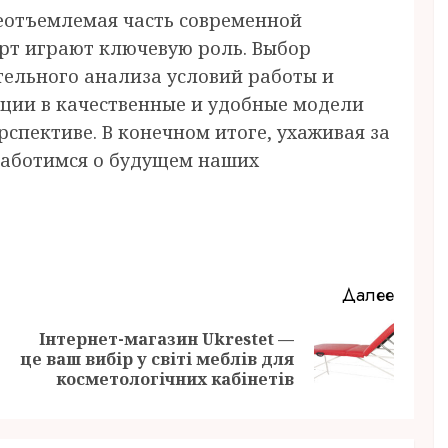
еотъемлемая часть современной
орт играют ключевую роль. Выбор
ельного анализа условий работы и
иции в качественные и удобные модели
спективе. В конечном итоге, ухаживая за
заботимся о будущем наших
Далее
Інтернет-магазин Ukrestet —
Предыдущая
Следующая
це ваш вибір у світі меблів для
запись:
запись:
косметологічних кабінетів