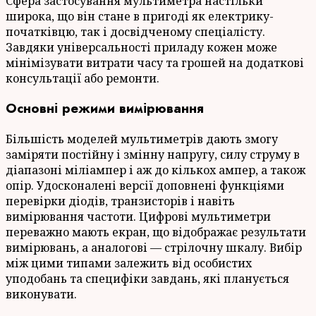
Сфера застосування мультиметра настільки
широка, що він стане в пригоді як електрику-
початківцю, так і досвідченому спеціалісту.
Завдяки універсальності приладу кожен може
мінімізувати витрати часу та грошей на додаткові
консультації або ремонти.
Основні режими вимірювання
Більшість моделей мультиметрів дають змогу
заміряти постійну і змінну напругу, силу струму в
діапазоні міліампер і аж до кількох ампер, а також
опір. Удосконалені версії доповнені функціями
перевірки діодів, транзисторів і навіть
вимірювання частоти. Цифрові мультиметри
переважно мають екран, що відображає результати
вимірювань, а аналогові — стрілочну шкалу. Вибір
між цими типами залежить від особистих
уподобань та специфіки завдань, які планується
виконувати.