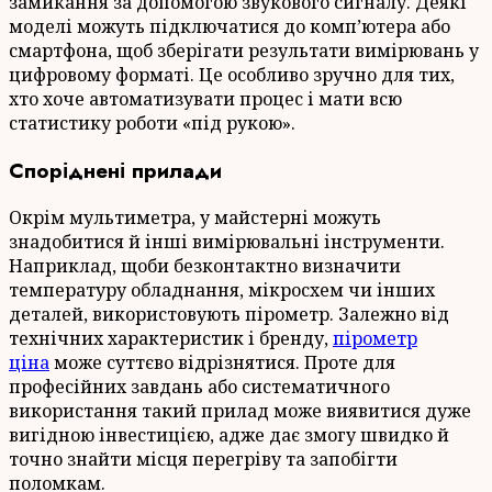
замикання за допомогою звукового сигналу. Деякі
моделі можуть підключатися до комп’ютера або
смартфона, щоб зберігати результати вимірювань у
цифровому форматі. Це особливо зручно для тих,
хто хоче автоматизувати процес і мати всю
статистику роботи «під рукою».
Споріднені прилади
Окрім мультиметра, у майстерні можуть
знадобитися й інші вимірювальні інструменти.
Наприклад, щоби безконтактно визначити
температуру обладнання, мікросхем чи інших
деталей, використовують пірометр. Залежно від
технічних характеристик і бренду,
пірометр
ціна
може суттєво відрізнятися. Проте для
професійних завдань або систематичного
використання такий прилад може виявитися дуже
вигідною інвестицією, адже дає змогу швидко й
точно знайти місця перегріву та запобігти
поломкам.