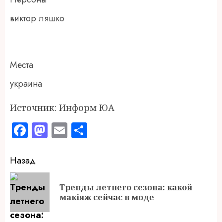
виктор ляшко
Места
украина
Источник: Информ ЮА
Facebook
Mastodon
Email
Отправить
Продолжить
Назад
чтение
Тренды летнего сезона: какой
П
макіяж сейчас в моде
за