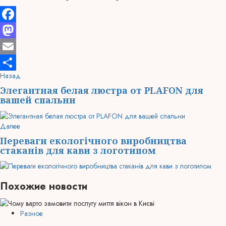
Facebook
Mastodon
Email
Продолжить
Предыдущая
Назад
Отправить
запись:
чтение
Элегантная белая люстра от PLAFON для
вашей спальни
Следующая
Далее
запись:
Переваги екологічного виробництва
стаканів для кави з логотипом
Похожие новости
Разное