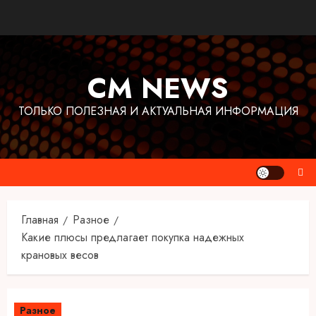
Перейти
к
содержимому
CM NEWS
ТОЛЬКО ПОЛЕЗНАЯ И АКТУАЛЬНАЯ ИНФОРМАЦИЯ
Главная
Разное
Какие плюсы предлагает покупка надежных
крановых весов
Разное