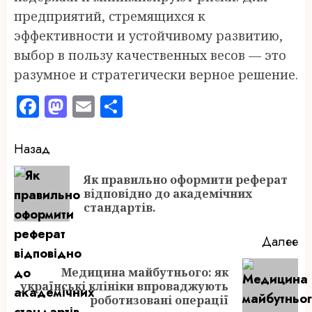
предприятий, стремящихся к
эффективности и устойчивому развитию,
выбор в пользу качественных весов — это
разумное и стратегически верное решение.
Facebook
Mastodon
Email
Отправить
Продолжить
Назад
чтение
Як правильно оформити реферат
П
відповідно до академічних
за
стандартів.
Далее
Медицина майбутнього: як
Следующая
українські клініки впроваджують
запись:
роботизовані операції