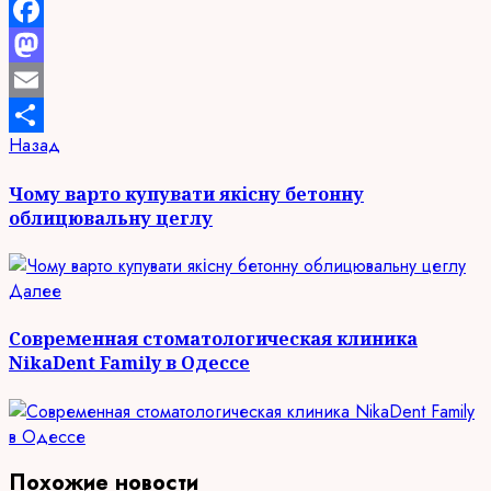
Facebook
Mastodon
Email
Продолжить
Предыдущая
Назад
Отправить
запись:
чтение
Чому варто купувати якісну бетонну
облицювальну цеглу
Следующая
Далее
запись:
Современная стоматологическая клиника
NikaDent Family в Одессе
Похожие новости