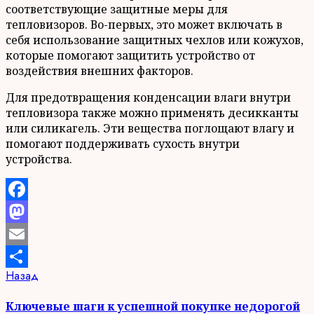
соответствующие защитные меры для
тепловизоров. Во-первых, это может включать в
себя использование защитных чехлов или кожухов,
которые помогают защитить устройство от
воздействия внешних факторов.
Для предотвращения конденсации влаги внутри
тепловизора также можно применять десикканты
или силикагель. Эти вещества поглощают влагу и
помогают поддерживать сухость внутри
устройства.
Facebook
Mastodon
Email
Продолжить
Предыдущая
Назад
Отправить
запись:
чтение
Ключевые шаги к успешной покупке недорогой