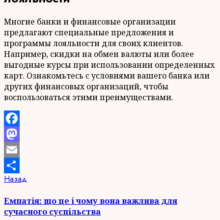
Многие банки и финансовые организации
предлагают специальные предложения и
программы лояльности для своих клиентов.
Например, скидки на обмен валюты или более
выгодные курсы при использовании определенных
карт. Ознакомьтесь с условиями вашего банка или
других финансовых организаций, чтобы
воспользоваться этими преимуществами.
Facebook
Mastodon
Email
Продолжить
Предыдущая
Назад
Отправить
запись:
чтение
Емпатія: що це і чому вона важлива для
сучасного суспільства