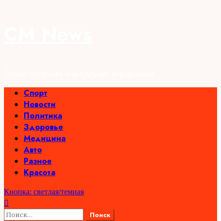
Перейти
CM News
к
содержимому
Только полезная и актуальная информация
Основное
Спорт
меню
Новости
Политика
Здоровье
Медицина
Авто
Разное
Красота
Кнопка: светлая/темная
Найти: