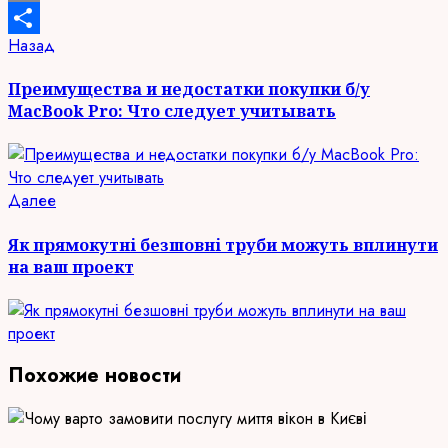
Email
Продолжить
Предыдущая
Назад
Отправить
запись:
чтение
Преимущества и недостатки покупки б/у
MacBook Pro: Что следует учитывать
Следующая
Далее
запись:
Як прямокутні безшовні труби можуть вплинути
на ваш проект
Похожие новости