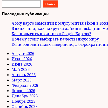
Поиск
Последние публикации
Чому варто замовити послугу миття вікон в Киє
В яких випадках накрутка лайків в Instagram м
Как повысить позицию в Google Картах?
Почему стоит выбирать качественную икру
Коли бойовий шлях завершено, а бюрократични
Август 2026
Июль 2026
Июнь 2026
Май 2026
Апрель 2026
Март 2026
Февраль 2026
Январь 2026
Декабрь 2025
Ноябрь 2025
Октябрь 2025