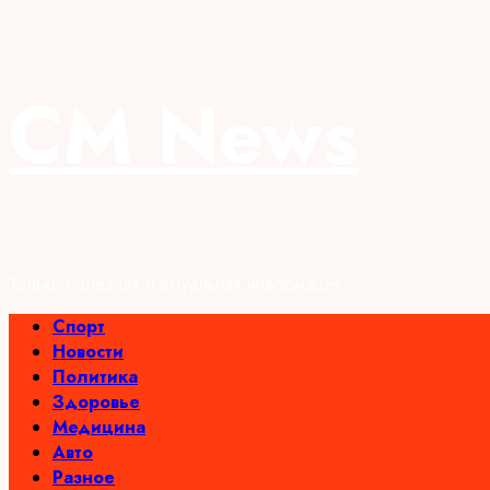
Перейти
CM News
к
содержимому
Только полезная и актуальная информация
Основное
Спорт
меню
Новости
Политика
Здоровье
Медицина
Авто
Разное