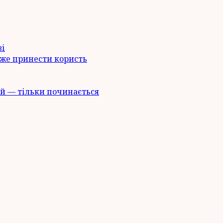
ві
оже принести користь
й — тільки починається