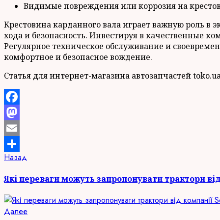
Видимые повреждения или коррозия на крестов
Крестовина карданного вала играет важную роль в э
хода и безопасность. Инвестируя в качественные к
Регулярное техническое обслуживание и своевремен
комфортное и безопасное вождение.
Статья для интернет-магазина автозапчастей toko.u
Facebook
Mastodon
Email
Продолжить
Предыдущая
Назад
Отправить
запись:
чтение
Які переваги можуть запропонувати трактори від 
Следующая
Далее