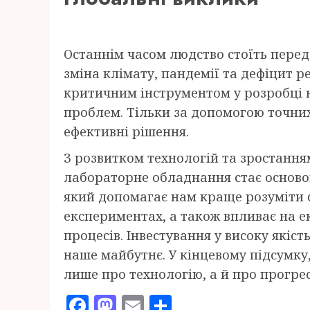
Останнім часом людство стоїть перед
зміна клімату, пандемії та дефіцит р
критичним інструментом у розробці 
проблем. Тільки за допомогою точни
ефективні рішення.
З розвитком технологій та зростання
лабораторне обладнання стає основою
який допомагає нам краще розуміти св
експериментах, а також впливає на е
процесів. Інвестування у високу якіс
наше майбутнє. У кінцевому підсумку
лише про технологію, а й про прогрес
Facebook
Mastodon
Email
Отправить