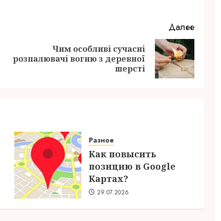
Далее
Чим особливі сучасні
Предыдущая
Следующая
розпалювачі вогню з деревної
запись:
запись:
шерсті
Разное
Как повысить
позицию в Google
Картах?
29.07.2026