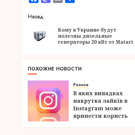
Продолжить
Назад
чтение
Кому в Украине будут
полезны дизельные
генераторы 20 кВт от Matari
ПОХОЖИЕ НОВОСТИ
Разное
В яких випадках
накрутка лайків в
Instagram може
принести користь
04.08.2026