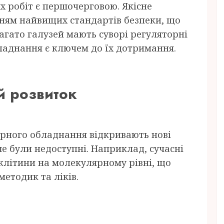
 робіт є першочерговою. Якісне
ням найвищих стандартів безпеки, що
агато галузей мають суворі регуляторні
ладнання є ключем до їх дотримання.
ий розвиток
торного обладнання відкривають нові
ше були недоступні. Наприклад, сучасні
клітини на молекулярному рівні, що
етодик та ліків.