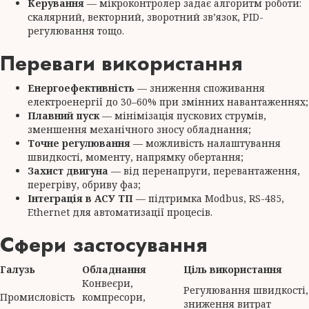
Керування
— мікроконтролер задає алгоритм роботи:
скалярний, векторний, зворотний зв’язок, PID-
регулювання тощо.
Переваги використання
Енергоефективність
— зниження споживання
електроенергії до 30–60% при змінних навантаженнях;
Плавний пуск
— мінімізація пускових струмів,
зменшення механічного зносу обладнання;
Точне регулювання
— можливість налаштування
швидкості, моменту, напрямку обертання;
Захист двигуна
— від перенапруги, перевантаження,
перегріву, обриву фаз;
Інтеграція в АСУ ТП
— підтримка Modbus, RS-485,
Ethernet для автоматизації процесів.
Сфери застосування
Галузь
Обладнання
Ціль використання
Конвеєри,
Регулювання швидкості,
Промисловість
компресори,
зниження витрат