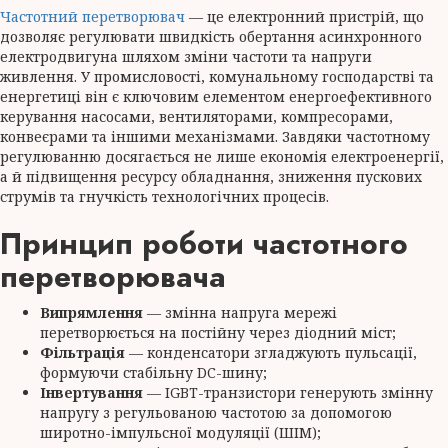
Частотний перетворювач
— це електронний пристрій, що
дозволяє регулювати швидкість обертання асинхронного
електродвигуна шляхом зміни частоти та напруги
живлення. У промисловості, комунальному господарстві та
енергетиці він є ключовим елементом енергоефективного
керування насосами, вентиляторами, компресорами,
конвеєрами та іншими механізмами. Завдяки частотному
регулюванню досягається не лише економія електроенергії,
а й підвищення ресурсу обладнання, зниження пускових
струмів та гнучкість технологічних процесів.
Принцип роботи частотного
перетворювача
Випрямлення
— змінна напруга мережі
перетворюється на постійну через діодний міст;
Фільтрація
— конденсатори згладжують пульсації,
формуючи стабільну DC-шину;
Інвертування
— IGBT-транзистори генерують змінну
напругу з регульованою частотою за допомогою
широтно-імпульсної модуляції (ШІМ);