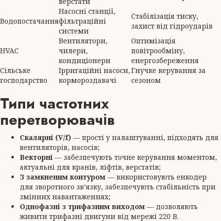
верстати
Насосні станції,
Стабілізація тиску,
Водопостачання
фільтраційні
захист від гідроударів
системи
Вентилятори,
Оптимізація
HVAC
чилери,
повітрообміну,
кондиціонери
енергозбереження
Сільське
Ірригаційні насоси,
Гнучке керування за
господарство
кормороздавачі
сезоном
Типи частотних
перетворювачів
Скалярні (V/f)
— прості у налаштуванні, підходять для
вентиляторів, насосів;
Векторні
— забезпечують точне керування моментом,
актуальні для кранів, ліфтів, верстатів;
З замкненим контуром
— використовують енкодер
для зворотного зв’язку, забезпечують стабільність при
змінних навантаженнях;
Однофазні з трифазним виходом
— дозволяють
живити трифазні двигуни від мережі 220 В.