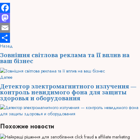
Facebook
Mastodon
Email
Продолжить
Предыдущая
Назад
Отправить
запись:
чтение
Зовнішня світлова реклама та її вплив на
ваш бізнес
Следующая
Далее
запись:
Детектор электромагнитного излучения —
контроль невидимого фона для защиты
здоровья и оборудования
Похожие новости