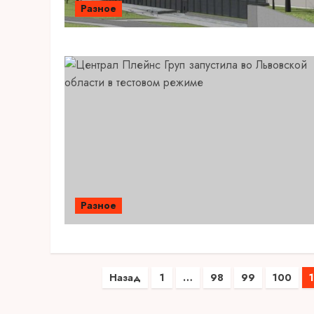
Разное
Разное
Пагинация
Назад
1
…
98
99
100
записей