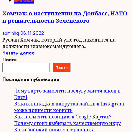
Политика
Хомчак: о наступлении на Донбасс, НАТО
и решительности Зеленского
adminhq
08.11.2022
Руслан Хомчак, который уже год находится на
должности главнокомандующего...
Читать далее
Поиск
Поиск
Последние публикации
Чому варто замовити послугу миття вікон в
Києві
В яких випадках накрутка лайків в Instagram
може принести користь
Как повысить позицию в Google Картах?
Почему стоит выбирать качественную икру
Коли бойовий шлях завершено, а