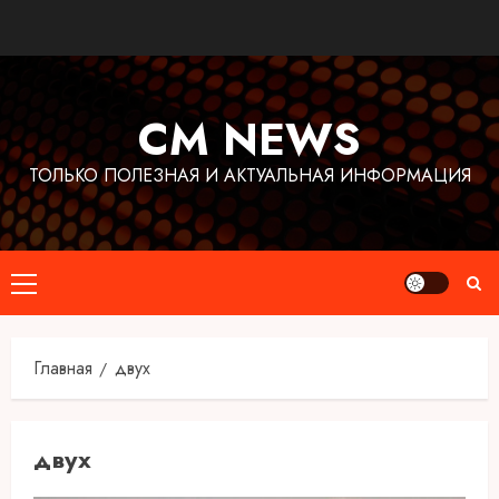
Перейти
к
содержимому
CM NEWS
ТОЛЬКО ПОЛЕЗНАЯ И АКТУАЛЬНАЯ ИНФОРМАЦИЯ
Основное
меню
Главная
двух
двух